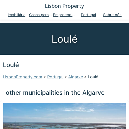
Lisbon Property
Imobiliária
Casas para venda
Empreendimentos
Portugal
Sobre nós
Loulé
Loulé
LisbonProperty.com
>
Portugal
>
Algarve
>
Loulé
other municipalities in the Algarve