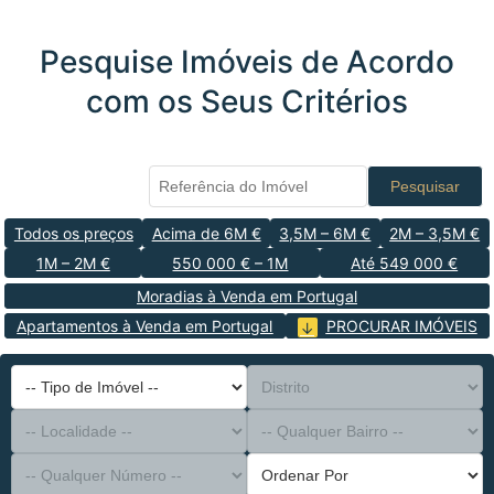
Pesquise Imóveis de Acordo
com os Seus Critérios
Pesquisar
Todos os preços
Acima de 6M €
3,5M – 6M €
2M – 3,5M €
1M – 2M €
550 000 € – 1M
Até 549 000 €
Moradias à Venda em Portugal
Apartamentos à Venda em Portugal
PROCURAR IMÓVEIS
-- Tipo de Imóvel --
Distrito
-- Localidade --
-- Qualquer Bairro --
-- Qualquer Número --
Ordenar Por