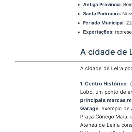
Antiga Província
: Bei
Santa Padroeira
: Nos
Feriado Municipal
: 2
Exportações
: repres
A cidade de L
A cidade de Leira pod
1. Centro Histórico
: 
Lobo, um ponto de en
principais marcas m
Garage
, exemplo de 
Praça Cónego Maia, c
Ateneu de Leiria cons