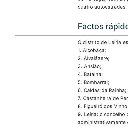
quatro autoestradas.
Factos rápido
O distrito de Leiria 
1. Alcobaça;
2. Alvaiázere;
3. Ansião;
4. Batalha;
5. Bombarral;
6. Caldas da Rainha;
7. Castanheira de Per
8. Figueiró dos Vinho
9. Leiria: o concelh
administrativamente 