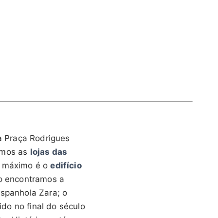
 a Praça Rodrigues
ramos as
lojas das
te máximo é o
edifício
co encontramos a
espanhola Zara; o
ido no final do século