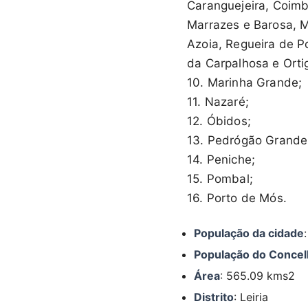
Caranguejeira, Coimb
Marrazes e Barosa, M
Azoia, Regueira de P
da Carpalhosa e Orti
10. Marinha Grande;
11. Nazaré;
12. Óbidos;
13. Pedrógão Grande
14. Peniche;
15. Pombal;
16. Porto de Mós.
População da cidade
População do Conce
Área
: 565.09 kms2
Distrito
: Leiria