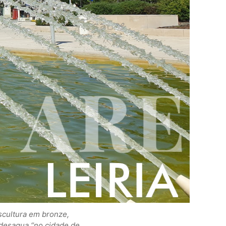
scultura em bronze,
e desagua “no cidade de