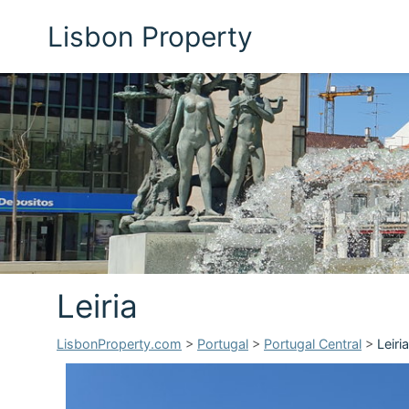
Lisbon Property
Leiria
LisbonProperty.com
>
Portugal
>
Portugal Central
>
Leiria