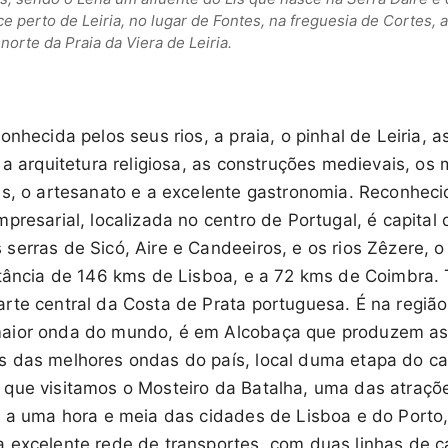
ce perto de Leiria, no lugar de Fontes, na freguesia de Cortes, 
norte da Praia da Viera de Leiria.
nhecida pelos seus rios, a praia, o pinhal de Leiria, as
 a arquitetura religiosa, as construções medievais, os
es, o artesanato e a excelente gastronomia. Reconheci
resarial, localizada no centro de Portugal, é capital do
erras de Sicó, Aire e Candeeiros, e os rios Zêzere, o 
stância de 146 kms de Lisboa, e a 72 kms de Coimbra. 
rte central da Costa de Prata portuguesa. É na região
aior onda do mundo, é em Alcobaça que produzem a
s das melhores ondas do país, local duma etapa do 
que visitamos o Mosteiro da Batalha, uma das atraçõ
a a uma hora e meia das cidades de Lisboa e do Porto, 
 excelente rede de transportes, com duas linhas de 