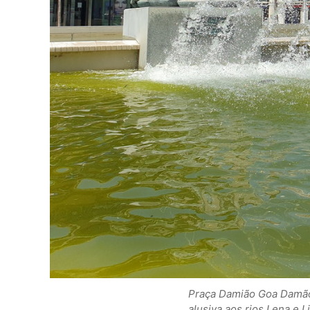
Praça Damião Goa Damão e
alusiva aos rios Lena e 