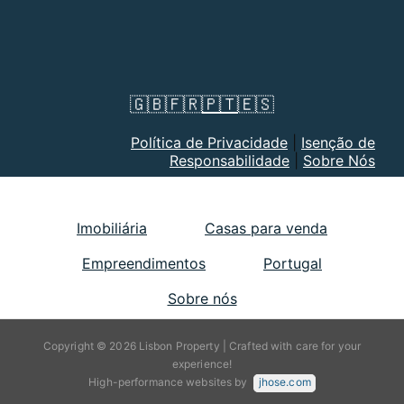
🇬🇧
🇫🇷
🇵🇹
🇪🇸
Política de Privacidade
|
Isenção de
Responsabilidade
|
Sobre Nós
Imobiliária
Casas para venda
Empreendimentos
Portugal
Sobre nós
Copyright © 2026 Lisbon Property | Crafted with care for your
experience!
High-performance websites by
jhose.com