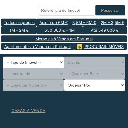
Pesquisar
Todos os preços
Acima de 6M €
3,5M – 6M €
2M – 3,5M €
1M – 2M €
550 000 € – 1M
Até 549 000 €
Moradias à Venda em Portugal
Apartamentos à Venda em Portugal
PROCURAR IMÓVEIS
-- Tipo de Imóvel --
Distrito
-- Localidade --
-- Qualquer Bairro --
-- Qualquer Número --
Ordenar Por
CASAS À VENDA