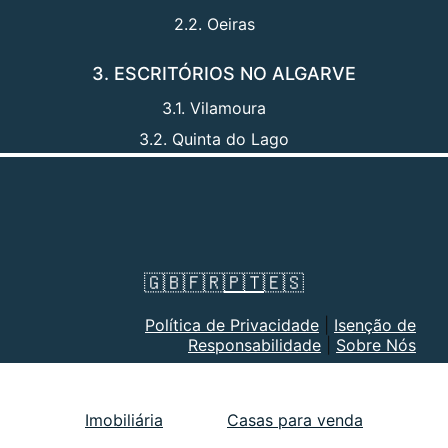
2.2. Oeiras
3. ESCRITÓRIOS NO ALGARVE
3.1. Vilamoura
3.2. Quinta do Lago
🇬🇧
🇫🇷
🇵🇹
🇪🇸
Política de Privacidade
|
Isenção de
Responsabilidade
|
Sobre Nós
Imobiliária
Casas para venda