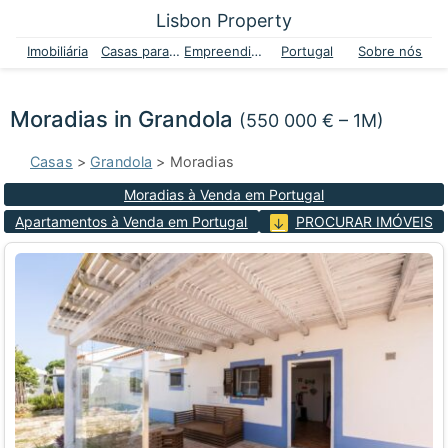
Lisbon Property
Imobiliária
Casas para venda
Empreendimentos
Portugal
Sobre nós
Moradias in Grandola
(550 000 € – 1M)
Casas
>
Grandola
> Moradias
Moradias à Venda em Portugal
Apartamentos à Venda em Portugal
PROCURAR IMÓVEIS