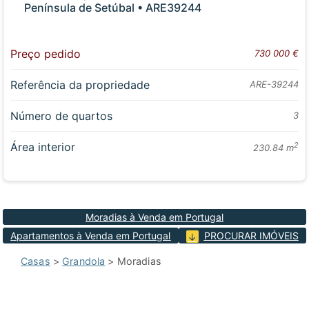
Península de Setúbal • ARE39244
Preço pedido
730 000 €
Referência da propriedade
ARE-39244
Número de quartos
3
Área interior
2
230.84 m
Moradias à Venda em Portugal
Apartamentos à Venda em Portugal
PROCURAR IMÓVEIS
Casas
>
Grandola
> Moradias