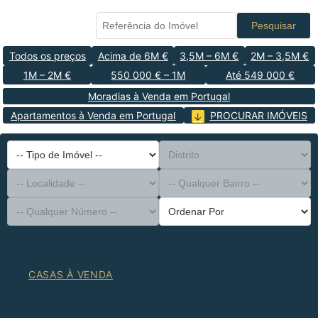
Pesquisar
Todos os preços
Acima de 6M €
3,5M – 6M €
2M – 3,5M €
1M – 2M €
550 000 € – 1M
Até 549 000 €
Moradias à Venda em Portugal
Apartamentos à Venda em Portugal
PROCURAR IMÓVEIS
-- Tipo de Imóvel --
Distrito
-- Localidade --
-- Qualquer Bairro --
-- Qualquer Número --
Ordenar Por
CASAS À VENDA