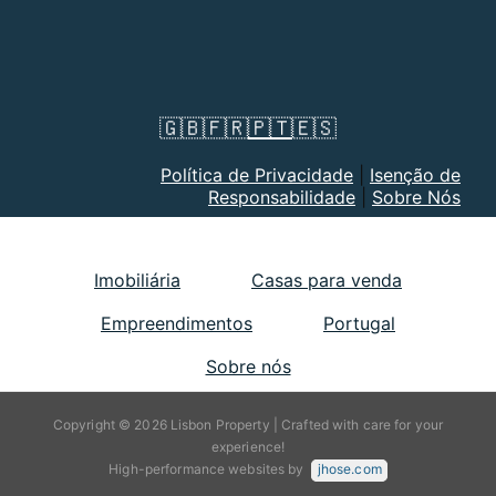
🇬🇧
🇫🇷
🇵🇹
🇪🇸
Política de Privacidade
|
Isenção de
Responsabilidade
|
Sobre Nós
Imobiliária
Casas para venda
Empreendimentos
Portugal
Sobre nós
Copyright © 2026 Lisbon Property | Crafted with care for your
experience!
High-performance websites by
jhose.com