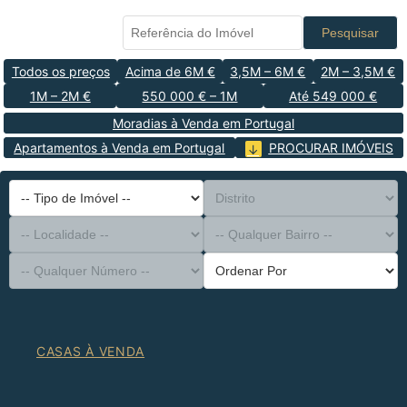
Pesquisar
Todos os preços
Acima de 6M €
3,5M – 6M €
2M – 3,5M €
1M – 2M €
550 000 € – 1M
Até 549 000 €
Moradias à Venda em Portugal
Apartamentos à Venda em Portugal
PROCURAR IMÓVEIS
-- Tipo de Imóvel --
Distrito
-- Localidade --
-- Qualquer Bairro --
-- Qualquer Número --
Ordenar Por
CASAS À VENDA