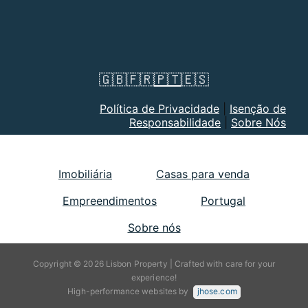
🇬🇧
🇫🇷
🇵🇹
🇪🇸
Política de Privacidade
|
Isenção de
Responsabilidade
|
Sobre Nós
Imobiliária
Casas para venda
Empreendimentos
Portugal
Sobre nós
Copyright © 2026 Lisbon Property | Crafted with care for your
experience!
High-performance websites by
jhose.com