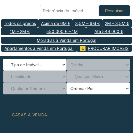
Pesquisar
Todos os preços
Acima de 6M €
3,5M – 6M €
2M – 3,5M €
1M – 2M €
550 000 € – 1M
Até 549 000 €
Moradias à Venda em Portugal
Apartamentos à Venda em Portugal
PROCURAR IMÓVEIS
-- Tipo de Imóvel --
Distrito
-- Localidade --
-- Qualquer Bairro --
-- Qualquer Número --
Ordenar Por
CASAS À VENDA