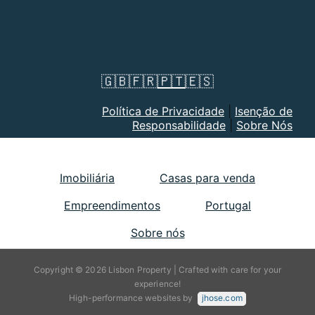
🇬🇧
🇫🇷
🇵🇹
🇪🇸
Política de Privacidade
|
Isenção de
Responsabilidade
|
Sobre Nós
Imobiliária
Casas para venda
Empreendimentos
Portugal
Sobre nós
Copyright © 2026 Lisbon Property | Crafted with care for your
experience!
High-performance websites by
jhose.com