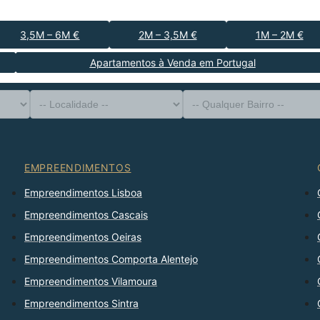
3,5M – 6M €
2M – 3,5M €
1M – 2M €
Apartamentos à Venda em Portugal
-- Tipo de Imóvel --
Distrito
-- Localidade --
-- Qualquer Bairro --
-- Qualquer Número --
Ordenar Por
EMPREENDIMENTOS
Empreendimentos Lisboa
Empreendimentos Cascais
Empreendimentos Oeiras
Empreendimentos Comporta Alentejo
Empreendimentos Vilamoura
Empreendimentos Sintra