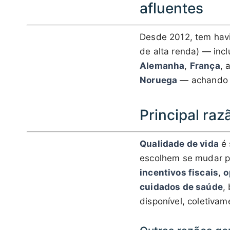
afluentes
Desde 2012, tem ha
de alta renda) — inc
Alemanha
,
França
, 
Noruega
— achando P
Principal ra
Qualidade de vida
é 
escolhem se mudar p
incentivos fiscais
,
o
cuidados de saúde
,
disponível, coletiv