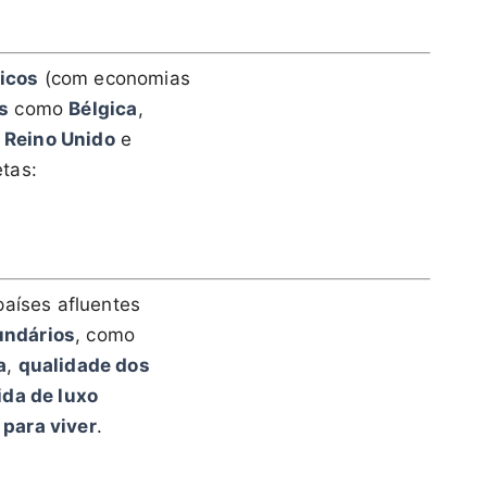
icos
(com economias
s
como
Bélgica
,
, Reino Unido
e
tas:
países afluentes
undários
, como
a
,
qualidade dos
ida de luxo
para viver
.