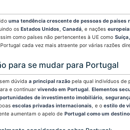
vido
uma tendência crescente de pessoas de países r
luindo os
Estados Unidos
,
Canadá
, e nações
europeia
assim como países não pertencentes à UE como
Suíça
ortugal cada vez mais atraente por várias razões dire
zão para se mudar para Portugal
sem dúvida
a principal razão
pela qual indivíduos de 
ara e continuar
vivendo em Portugal
.
Elementos sec
portunidades de investimento imobiliário
,
seguranç
 boas
escolas privadas internacionais
, e o
estilo de v
amente aumentam o apelo de
Portugal como um destino 