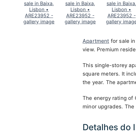
Apartment
for sale i
view. Premium residen
This single-storey ap
square meters. It inc
the year. The apartme
The energy rating of 
minor upgrades. The a
Detalhes do 