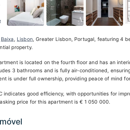
n
Baixa
,
Lisbon
, Greater Lisbon, Portugal, featuring 4 
tial property.
artment is located on the fourth floor and has an interi
ludes 3 bathrooms and is fully air-conditioned, ensuri
nt is under full ownership, providing peace of mind for
C indicates good efficiency, with opportunities for im
sking price for this apartment is
€ 1 050 000
.
Imóvel