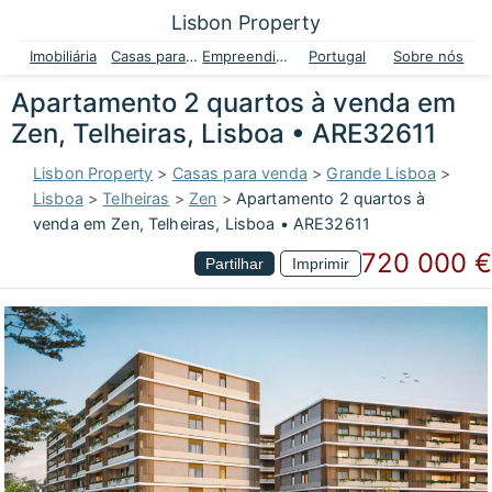
Lisbon Property
Imobiliária
Casas para venda
Empreendimentos
Portugal
Sobre nós
Apartamento 2 quartos à venda em
Zen, Telheiras, Lisboa • ARE32611
Lisbon Property
>
Casas para venda
>
Grande Lisboa
>
Lisboa
>
Telheiras
>
Zen
>
Apartamento 2 quartos à
venda em Zen, Telheiras, Lisboa • ARE32611
720 000 €
Partilhar
Imprimir