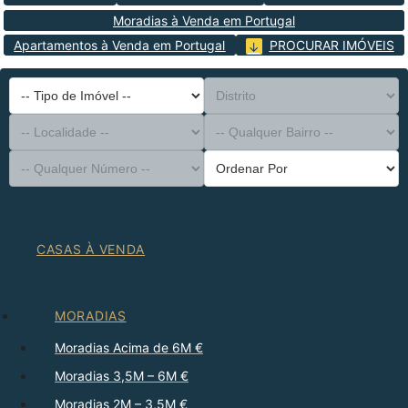
Moradias à Venda em Portugal
Apartamentos à Venda em Portugal
PROCURAR IMÓVEIS
-- Tipo de Imóvel --
Distrito
-- Localidade --
-- Qualquer Bairro --
-- Qualquer Número --
Ordenar Por
CASAS À VENDA
MORADIAS
Moradias Acima de 6M €
Moradias 3,5M – 6M €
Moradias 2M – 3,5M €