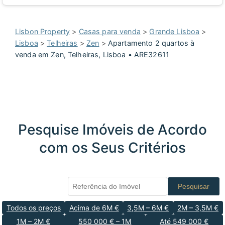
Lisbon Property
>
Casas para venda
>
Grande Lisboa
>
Lisboa
>
Telheiras
>
Zen
>
Apartamento 2 quartos à
venda em Zen, Telheiras, Lisboa • ARE32611
Pesquise Imóveis de Acordo
com os Seus Critérios
Pesquisar
Todos os preços
Acima de 6M €
3,5M – 6M €
2M – 3,5M €
1M – 2M €
550 000 € – 1M
Até 549 000 €