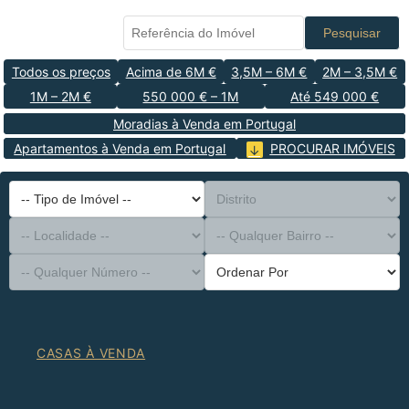
Pesquisar
Todos os preços
Acima de 6M €
3,5M – 6M €
2M – 3,5M €
1M – 2M €
550 000 € – 1M
Até 549 000 €
Moradias à Venda em Portugal
Apartamentos à Venda em Portugal
PROCURAR IMÓVEIS
-- Tipo de Imóvel --
Distrito
-- Localidade --
-- Qualquer Bairro --
-- Qualquer Número --
Ordenar Por
CASAS À VENDA