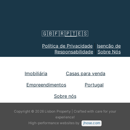
🇬🇧
🇫🇷
🇵🇹
🇪🇸
Política de Privacidade
|
Isenção de
Responsabilidade
|
Sobre Nós
Imobiliária
Casas para venda
Empreendimentos
Portugal
Sobre nós
Copyright © 2026 Lisbon Property | Crafted with care for your
experience!
High-performance websites by
jhose.com