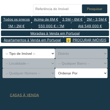
Pesquisar
Todos os preços
Acima de 6M €
3,5M – 6M €
2M – 3,5M €
1M – 2M €
550 000 € – 1M
Até 549 000 €
Moradias à Venda em Portugal
Apartamentos à Venda em Portugal
PROCURAR IMÓVEIS
-- Tipo de Imóvel --
Distrito
-- Localidade --
-- Qualquer Bairro --
-- Qualquer Número --
Ordenar Por
CASAS À VENDA