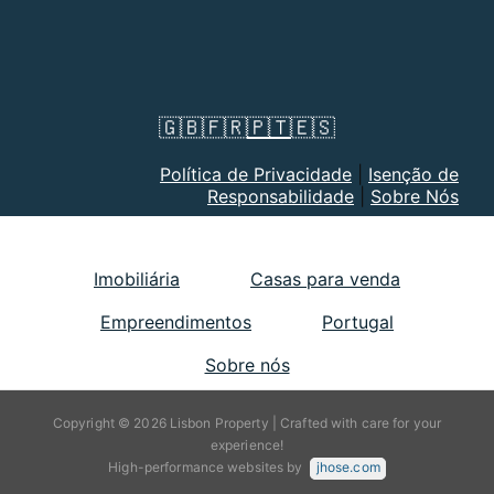
🇬🇧
🇫🇷
🇵🇹
🇪🇸
Política de Privacidade
|
Isenção de
Responsabilidade
|
Sobre Nós
Imobiliária
Casas para venda
Empreendimentos
Portugal
Sobre nós
Copyright © 2026 Lisbon Property | Crafted with care for your
experience!
High-performance websites by
jhose.com