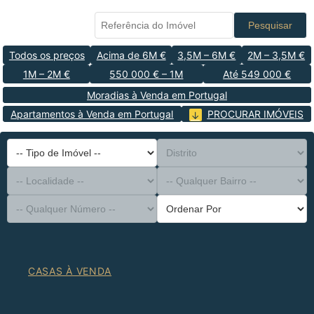
Pesquisar
Todos os preços
Acima de 6M €
3,5M – 6M €
2M – 3,5M €
1M – 2M €
550 000 € – 1M
Até 549 000 €
Moradias à Venda em Portugal
Apartamentos à Venda em Portugal
PROCURAR IMÓVEIS
-- Tipo de Imóvel --
Distrito
-- Localidade --
-- Qualquer Bairro --
-- Qualquer Número --
Ordenar Por
CASAS À VENDA