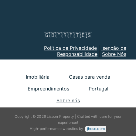
🇬🇧
🇫🇷
🇵🇹
🇪🇸
Política de Privacidade
|
Isenção de
Responsabilidade
|
Sobre Nós
Imobiliária
Casas para venda
Empreendimentos
Portugal
Sobre nós
Copyright © 2026 Lisbon Property | Crafted with care for your
experience!
High-performance websites by
jhose.com