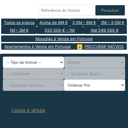
Pesquisar
Todos os preços
Acima de 6M €
3,5M – 6M €
2M – 3,5M €
1M – 2M €
550 000 € – 1M
Até 549 000 €
Moradias à Venda em Portugal
Apartamentos à Venda em Portugal
PROCURAR IMÓVEIS
-- Tipo de Imóvel --
Distrito
-- Localidade --
-- Qualquer Bairro --
-- Qualquer Número --
Ordenar Por
CASAS À VENDA