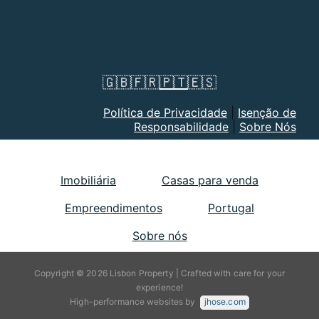
🇬🇧
🇫🇷
🇵🇹
🇪🇸
Política de Privacidade
|
Isenção de
Responsabilidade
|
Sobre Nós
Imobiliária
Casas para venda
Empreendimentos
Portugal
Sobre nós
Copyright © 2026 Lisbon Property | Crafted with care for your
experience!
High-performance websites by
jhose.com