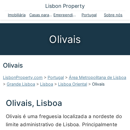
Lisbon Property
Imobiliária
Casas para venda
Empreendimentos
Portugal
Sobre nós
Olivais
Olivais
LisbonProperty.com
>
Portugal
>
Área Metropolitana de Lisboa
>
Grande Lisboa
>
Lisboa
>
Lisboa Oriental
>
Olivais
Olivais, Lisboa
Olivais é uma freguesia localizada a nordeste do
limite administrativo de Lisboa. Principalmente