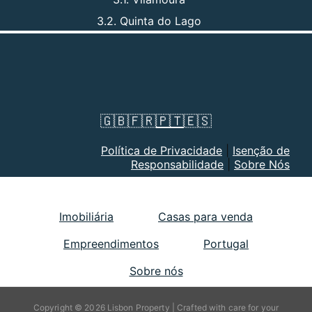
3.2. Quinta do Lago
🇬🇧
🇫🇷
🇵🇹
🇪🇸
Política de Privacidade
|
Isenção de
Responsabilidade
|
Sobre Nós
Imobiliária
Casas para venda
Empreendimentos
Portugal
Sobre nós
Copyright © 2026 Lisbon Property | Crafted with care for your