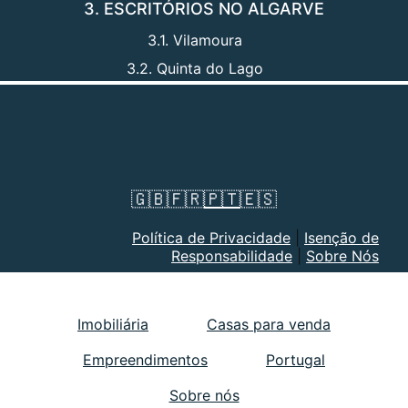
3. ESCRITÓRIOS NO ALGARVE
3.1. Vilamoura
3.2. Quinta do Lago
🇬🇧
🇫🇷
🇵🇹
🇪🇸
Política de Privacidade
|
Isenção de
Responsabilidade
|
Sobre Nós
Imobiliária
Casas para venda
Empreendimentos
Portugal
Sobre nós