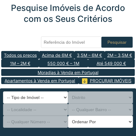
Pesquise Imóveis de Acordo
com os Seus Critérios
Pesquisar
Todos os preços
Acima de 6M €
3,5M – 6M €
2M – 3,5M €
1M – 2M €
550 000 € – 1M
Até 549 000 €
Moradias à Venda em Portugal
Apartamentos à Venda em Portugal
PROCURAR IMÓVEIS
-- Tipo de Imóvel --
Distrito
-- Localidade --
-- Qualquer Bairro --
-- Qualquer Número --
Ordenar Por