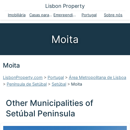
Lisbon Property
Imobiliária
Casas para venda
Empreendimentos
Portugal
Sobre nós
Moita
Moita
LisbonProperty.com
>
Portugal
>
Área Metropolitana de Lisboa
>
Península de Setúbal
>
Setúbal
>
Moita
Other Municipalities of
Setúbal Peninsula