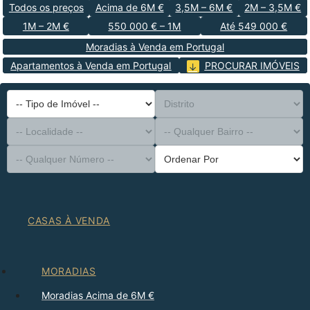
Todos os preços
Acima de 6M €
3,5M – 6M €
2M – 3,5M €
1M – 2M €
550 000 € – 1M
Até 549 000 €
Moradias à Venda em Portugal
Apartamentos à Venda em Portugal
PROCURAR IMÓVEIS
-- Tipo de Imóvel --
Distrito
-- Localidade --
-- Qualquer Bairro --
-- Qualquer Número --
Ordenar Por
CASAS À VENDA
MORADIAS
Moradias Acima de 6M €