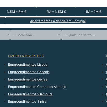
3,5M – 6M €
2M – 3,5M €
1M – 2M €
Apartamentos à Venda em Portugal
-- Tipo de Imóvel --
Distrito
-- Localidade --
-- Qualquer Bairro --
-- Qualquer Número --
Ordenar Por
EMPREENDIMENTOS
Empreendimentos Lisboa
Empreendimentos Cascais
Empreendimentos Oeiras
Empreendimentos Comporta Alentejo
Empreendimentos Vilamoura
Empreendimentos Sintra