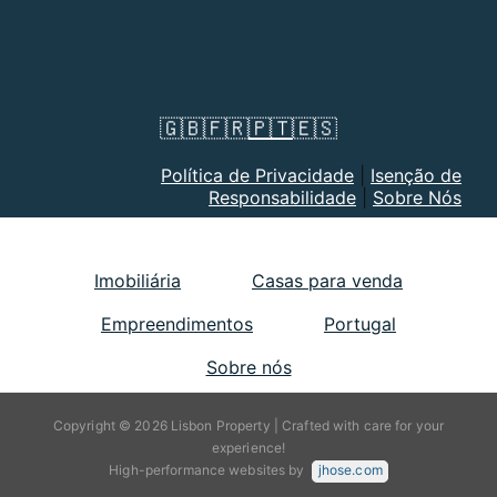
🇬🇧
🇫🇷
🇵🇹
🇪🇸
Política de Privacidade
|
Isenção de
Responsabilidade
|
Sobre Nós
Imobiliária
Casas para venda
Empreendimentos
Portugal
Sobre nós
Copyright © 2026 Lisbon Property | Crafted with care for your
experience!
High-performance websites by
jhose.com