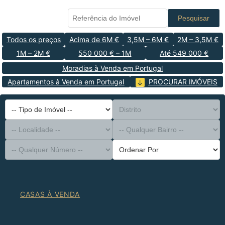
Pesquisar
Todos os preços
Acima de 6M €
3,5M – 6M €
2M – 3,5M €
1M – 2M €
550 000 € – 1M
Até 549 000 €
Moradias à Venda em Portugal
Apartamentos à Venda em Portugal
PROCURAR IMÓVEIS
-- Tipo de Imóvel --
Distrito
-- Localidade --
-- Qualquer Bairro --
-- Qualquer Número --
Ordenar Por
CASAS À VENDA