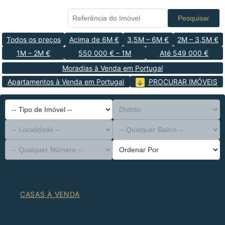
Pesquisar
Todos os preços
Acima de 6M €
3,5M – 6M €
2M – 3,5M €
1M – 2M €
550 000 € – 1M
Até 549 000 €
Moradias à Venda em Portugal
Apartamentos à Venda em Portugal
PROCURAR IMÓVEIS
-- Tipo de Imóvel --
Distrito
-- Localidade --
-- Qualquer Bairro --
-- Qualquer Número --
Ordenar Por
CASAS À VENDA