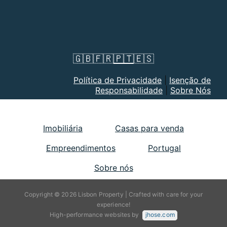
🇬🇧
🇫🇷
🇵🇹
🇪🇸
Política de Privacidade
|
Isenção de
Responsabilidade
|
Sobre Nós
Imobiliária
Casas para venda
Empreendimentos
Portugal
Sobre nós
Copyright © 2026 Lisbon Property | Crafted with care for your
experience!
High-performance websites by
jhose.com