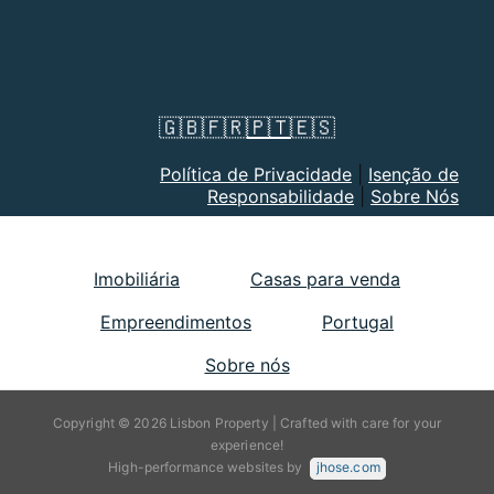
🇬🇧
🇫🇷
🇵🇹
🇪🇸
Política de Privacidade
|
Isenção de
Responsabilidade
|
Sobre Nós
Imobiliária
Casas para venda
Empreendimentos
Portugal
Sobre nós
Copyright © 2026 Lisbon Property | Crafted with care for your
experience!
High-performance websites by
jhose.com