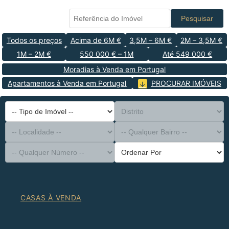
Pesquisar
Todos os preços
Acima de 6M €
3,5M – 6M €
2M – 3,5M €
1M – 2M €
550 000 € – 1M
Até 549 000 €
Moradias à Venda em Portugal
Apartamentos à Venda em Portugal
PROCURAR IMÓVEIS
-- Tipo de Imóvel --
Distrito
-- Localidade --
-- Qualquer Bairro --
-- Qualquer Número --
Ordenar Por
CASAS À VENDA