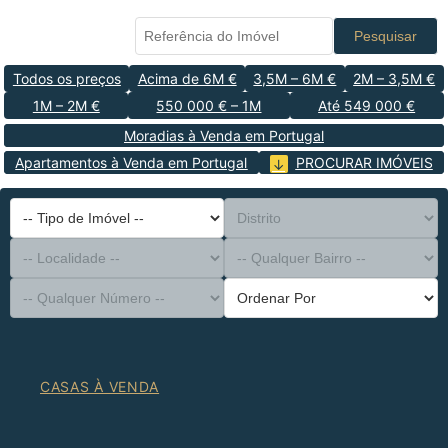
Pesquisar
Todos os preços
Acima de 6M €
3,5M – 6M €
2M – 3,5M €
1M – 2M €
550 000 € – 1M
Até 549 000 €
Moradias à Venda em Portugal
Apartamentos à Venda em Portugal
PROCURAR IMÓVEIS
-- Tipo de Imóvel --
Distrito
-- Localidade --
-- Qualquer Bairro --
-- Qualquer Número --
Ordenar Por
CASAS À VENDA