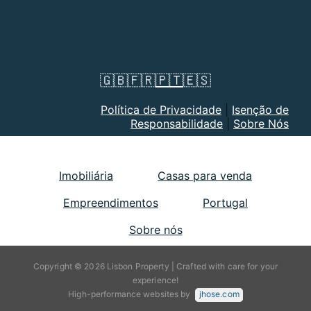
🇬🇧
🇫🇷
🇵🇹
🇪🇸
Política de Privacidade
|
Isenção de
Responsabilidade
|
Sobre Nós
Imobiliária
Casas para venda
Empreendimentos
Portugal
Sobre nós
Copyright © 2026 Lisbon Property | Crafted with care for your
experience!
High-performance websites by
jhose.com