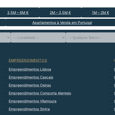
3,5M – 6M €
2M – 3,5M €
1M – 2M €
Apartamentos à Venda em Portugal
-- Tipo de Imóvel --
Distrito
-- Localidade --
-- Qualquer Bairro --
-- Qualquer Número --
Ordenar Por
EMPREENDIMENTOS
Empreendimentos Lisboa
Empreendimentos Cascais
Empreendimentos Oeiras
Empreendimentos Comporta Alentejo
Empreendimentos Vilamoura
Empreendimentos Sintra