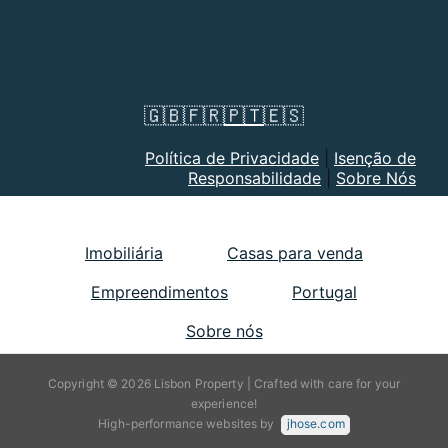
🇬🇧
🇫🇷
🇵🇹
🇪🇸
Política de Privacidade
|
Isenção de
Responsabilidade
|
Sobre Nós
Imobiliária
Casas para venda
Empreendimentos
Portugal
Sobre nós
Copyright © 2026 Lisbon Property | Crafted with care for your
experience!
High-performance websites by
jhose.com