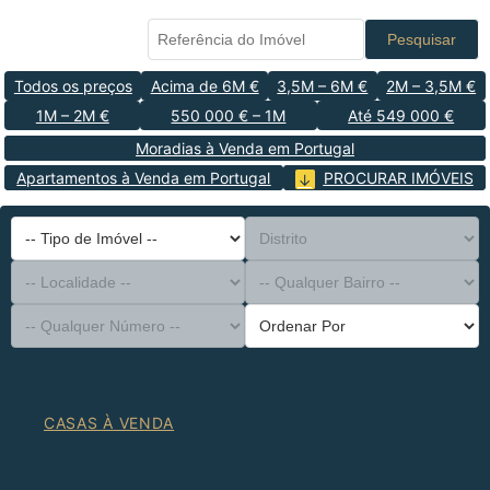
Pesquisar
Todos os preços
Acima de 6M €
3,5M – 6M €
2M – 3,5M €
1M – 2M €
550 000 € – 1M
Até 549 000 €
Moradias à Venda em Portugal
Apartamentos à Venda em Portugal
PROCURAR IMÓVEIS
-- Tipo de Imóvel --
Distrito
-- Localidade --
-- Qualquer Bairro --
-- Qualquer Número --
Ordenar Por
CASAS À VENDA