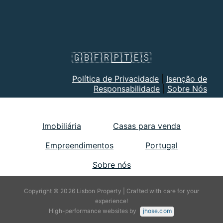
🇬🇧
🇫🇷
🇵🇹
🇪🇸
Política de Privacidade
|
Isenção de
Responsabilidade
|
Sobre Nós
Imobiliária
Casas para venda
Empreendimentos
Portugal
Sobre nós
Copyright © 2026 Lisbon Property | Crafted with care for your
experience!
High-performance websites by
jhose.com