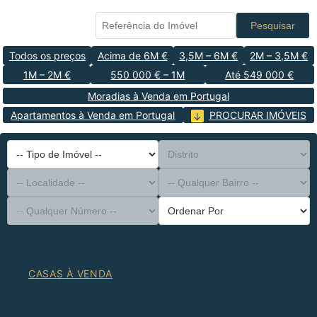
Pesquisar
Todos os preços
Acima de 6M €
3,5M – 6M €
2M – 3,5M €
1M – 2M €
550 000 € – 1M
Até 549 000 €
Moradias à Venda em Portugal
Apartamentos à Venda em Portugal
PROCURAR IMÓVEIS
-- Tipo de Imóvel --
Distrito
-- Localidade --
-- Qualquer Bairro --
-- Qualquer Número --
Ordenar Por
CASAS À VENDA