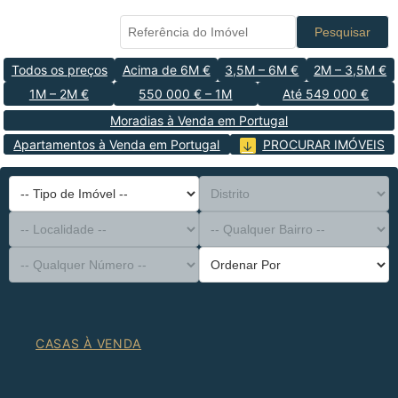
Pesquisar
Todos os preços
Acima de 6M €
3,5M – 6M €
2M – 3,5M €
1M – 2M €
550 000 € – 1M
Até 549 000 €
Moradias à Venda em Portugal
Apartamentos à Venda em Portugal
PROCURAR IMÓVEIS
-- Tipo de Imóvel --
Distrito
-- Localidade --
-- Qualquer Bairro --
-- Qualquer Número --
Ordenar Por
CASAS À VENDA