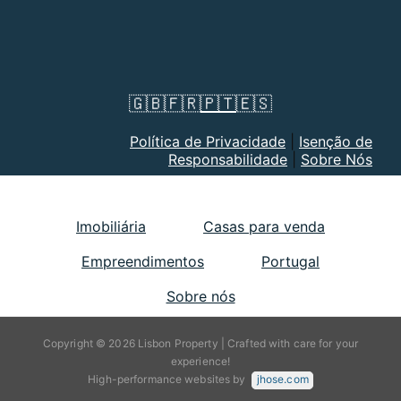
🇬🇧
🇫🇷
🇵🇹
🇪🇸
Política de Privacidade
|
Isenção de
Responsabilidade
|
Sobre Nós
Imobiliária
Casas para venda
Empreendimentos
Portugal
Sobre nós
Copyright © 2026 Lisbon Property | Crafted with care for your
experience!
High-performance websites by
jhose.com