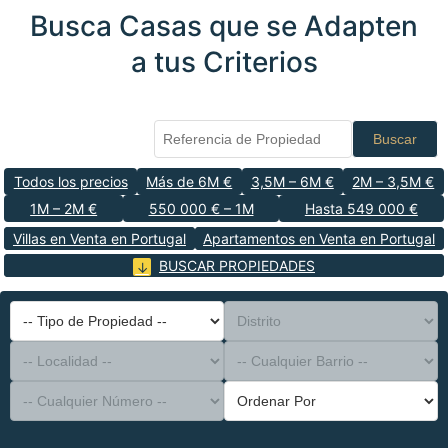
Busca Casas que se Adapten
a tus Criterios
Buscar
Todos los precios
Más de 6M €
3,5M – 6M €
2M – 3,5M €
1M – 2M €
550 000 € – 1M
Hasta 549 000 €
Villas en Venta en Portugal
Apartamentos en Venta en Portugal
BUSCAR PROPIEDADES
-- Tipo de Propiedad --
Distrito
-- Localidad --
-- Cualquier Barrio --
-- Cualquier Número --
Ordenar Por