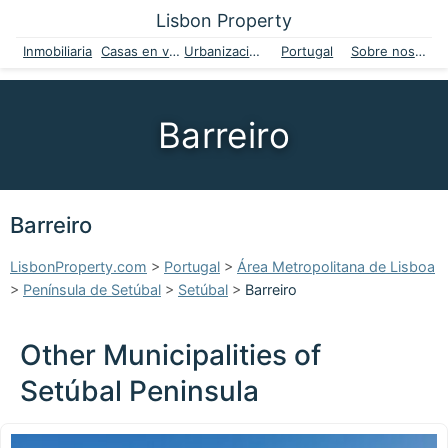
Lisbon Property
Inmobiliaria
Casas en venta
Urbanizaciones
Portugal
Sobre nosotros
Barreiro
Barreiro
LisbonProperty.com
>
Portugal
>
Área Metropolitana de Lisboa
>
Península de Setúbal
>
Setúbal
>
Barreiro
Other Municipalities of
Setúbal Peninsula