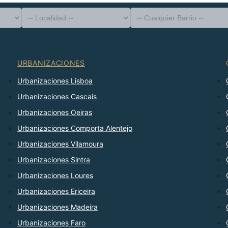
-- Tipo de Propiedad --
Distrito
-- Localidad --
-- Cualquier Barrio --
-- Cualquier Número --
Ordenar Por
URBANIZACIONES
Urbanizaciones Lisboa
Urbanizaciones Cascais
Urbanizaciones Oeiras
Urbanizaciones Comporta Alentejo
Urbanizaciones Vilamoura
Urbanizaciones Sintra
Urbanizaciones Loures
Urbanizaciones Ericeira
Urbanizaciones Madeira
Urbanizaciones Faro