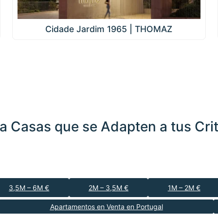
Cidade Jardim 1965 | THOMAZ
a Casas que se Adapten a tus Crit
3,5M – 6M €
2M – 3,5M €
1M – 2M €
Apartamentos en Venta en Portugal