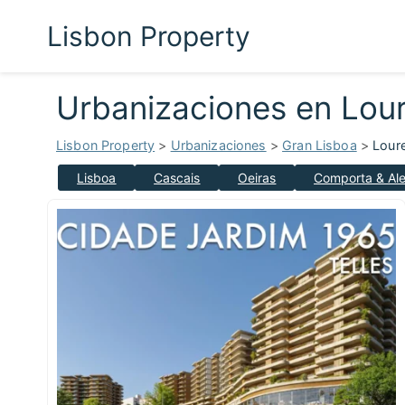
Lisbon Property
Urbanizaciones en Lou
Lisbon Property
>
Urbanizaciones
>
Gran Lisboa
>
Lour
Lisboa
Cascais
Oeiras
Comporta & Ale