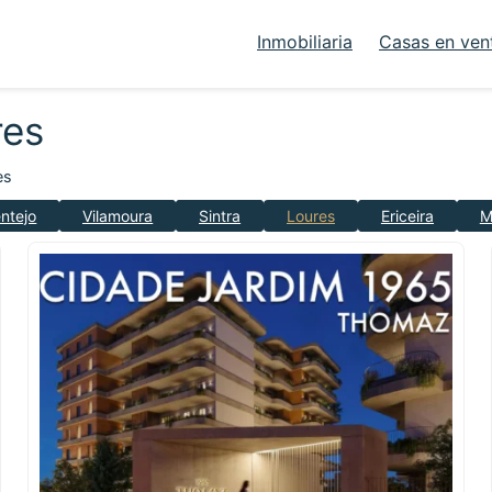
Inmobiliaria
Casas en ven
res
es
ntejo
Vilamoura
Sintra
Loures
Ericeira
M