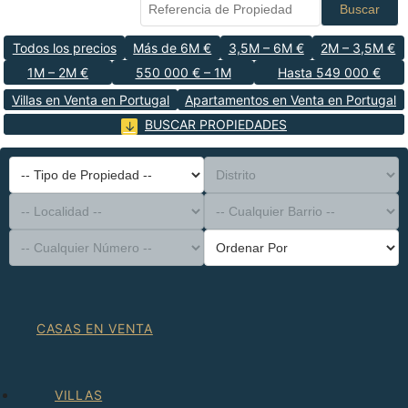
Buscar
Todos los precios
Más de 6M €
3,5M – 6M €
2M – 3,5M €
1M – 2M €
550 000 € – 1M
Hasta 549 000 €
Villas en Venta en Portugal
Apartamentos en Venta en Portugal
BUSCAR PROPIEDADES
-- Tipo de Propiedad --
Distrito
-- Localidad --
-- Cualquier Barrio --
-- Cualquier Número --
Ordenar Por
CASAS EN VENTA
VILLAS