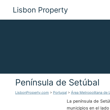
Lisbon Property
Península de Setúbal
LisbonProperty.com
>
Portugal
>
Área Metropolitana de 
La península de Setúb
municipios en el lado 