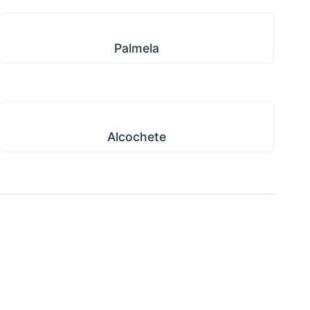
Palmela
Palmela
Alcochete
Alcochete