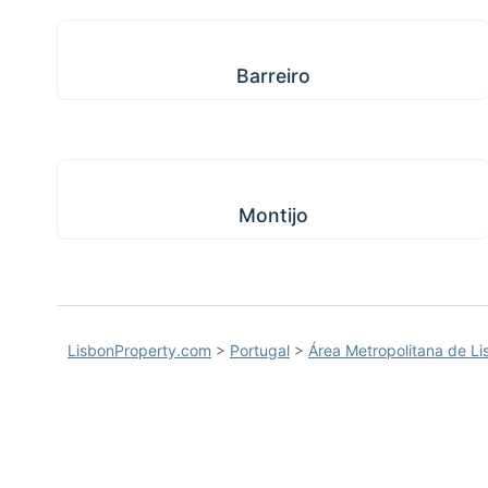
Barreiro
Barreiro
Montijo
Montijo
LisbonProperty.com
>
Portugal
>
Área Metropolitana de Li