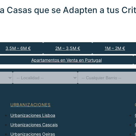
a Casas que se Adapten a tus Crit
3,5M – 6M €
2M – 3,5M €
1M – 2M €
Apartamentos en Venta en Portugal
-- Tipo de Propiedad --
Distrito
-- Localidad --
-- Cualquier Barrio --
-- Cualquier Número --
Ordenar Por
URBANIZACIONES
Urbanizaciones Lisboa
Urbanizaciones Cascais
Urbanizaciones Oeiras