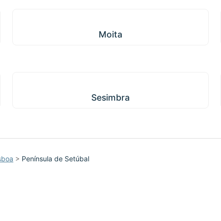
Moita
Moita
Sesimbra
Sesimbra
sboa
>
Península de Setúbal