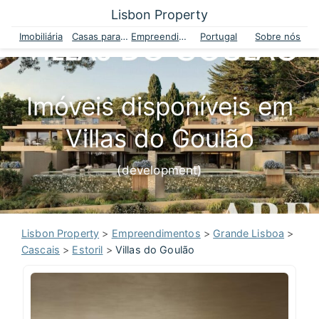
Lisbon Property
Imobiliária
Casas para venda
Empreendimentos
Portugal
Sobre nós
Imóveis disponíveis em
Villas do Goulão
(development)
Lisbon Property
>
Empreendimentos
>
Grande Lisboa
>
Cascais
>
Estoril
>
Villas do Goulão