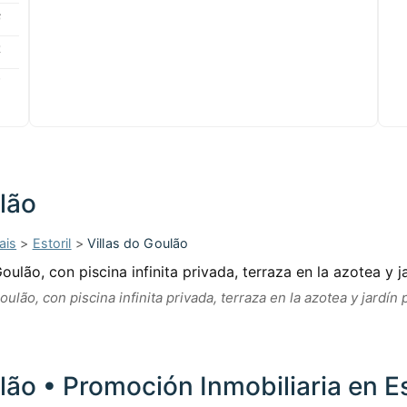
6
4
2
lão
ais
>
Estoril
>
Villas do Goulão
oulão, con piscina infinita privada, terraza en la azotea y jardín
lão • Promoción Inmobiliaria en Es