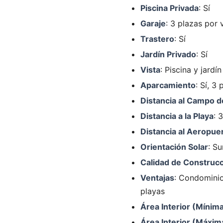
Piscina Privada
: Sí
Garaje
: 3 plazas por 
Trastero
: Sí
Jardín Privado
: Sí
Vista
: Piscina y jardín
Aparcamiento
: Sí, 3
Distancia al Campo d
Distancia a la Playa
: 
Distancia al Aeropue
Orientación Solar
: Su
Calidad de Construc
Ventajas
: Condominio
playas
Área Interior (Mínim
Área Interior (Máxim