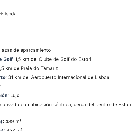
vivienda
 plazas de aparcamiento
e Golf
: 1,5 km del Clube de Golf do Estoril
3,5 km de Praia do Tamariz
rto
: 31 km del Aeropuerto Internacional de Lisboa
r
ción
: Lujo
 privado con ubicación céntrica, cerca del centro de Estor
a)
: 439 m²
a)
: 457 m²