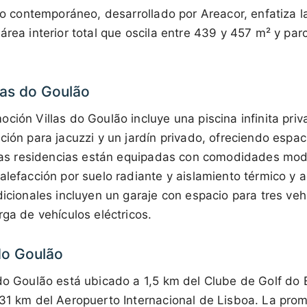
ico contemporáneo, desarrollado por Areacor, enfatiza la
área interior total que oscila entre 439 y 457 m² y par
as do Goulão
ción Villas do Goulão incluye una piscina infinita priv
ción para jacuzzi y un jardín privado, ofreciendo espac
. Las residencias están equipadas con comodidades mo
alefacción por suelo radiante y aislamiento térmico y 
dicionales incluyen un garaje con espacio para tres vehí
rga de vehículos eléctricos.
do Goulão
do Goulão está ubicado a 1,5 km del Clube de Golf do E
 31 km del Aeropuerto Internacional de Lisboa. La prom