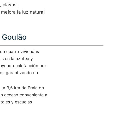
, playas,
 mejora la luz natural
o Goulão
con cuatro viviendas
zas en la azotea y
luyendo calefacción por
os, garantizando un
l, a 3,5 km de Praia do
un acceso conveniente a
itales y escuelas