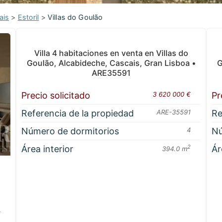
ais
>
Estoril
>
Villas do Goulão
Villa 4 habitaciones en venta en Villas do
Goulão, Alcabideche, Cascais, Gran Lisboa •
G
ARE35591
Precio solicitado
3 620 000 €
Pr
Referencia de la propiedad
ARE-35591
Re
Número de dormitorios
4
Nú
Área interior
2
Ár
394.0 m
€