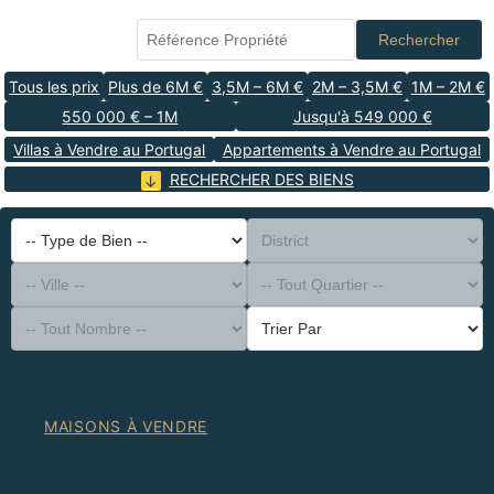
Rechercher
Tous les prix
Plus de 6M €
3,5M – 6M €
2M – 3,5M €
1M – 2M €
550 000 € – 1M
Jusqu'à 549 000 €
Villas à Vendre au Portugal
Appartements à Vendre au Portugal
RECHERCHER DES BIENS
-- Type de Bien --
District
-- Ville --
-- Tout Quartier --
-- Tout Nombre --
Trier Par
MAISONS À VENDRE