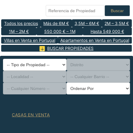
Buscar
Todos los precios
Más de 6M €
3,5M – 6M €
2M – 3,5M €
1M – 2M €
550 000 € – 1M
Hasta 549 000 €
Villas en Venta en Portugal
Apartamentos en Venta en Portugal
BUSCAR PROPIEDADES
-- Tipo de Propiedad --
Distrito
-- Localidad --
-- Cualquier Barrio --
-- Cualquier Número --
Ordenar Por
CASAS EN VENTA