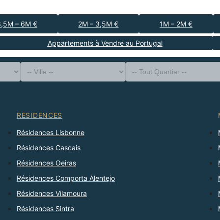
3,5M – 6M €
2M – 3,5M €
1M – 2M €
Appartements à Vendre au Portugal
-- Type de Bien --
District
-- Ville --
-- Tout Quartier --
-- Tout Nombre --
Trier Par
RESIDENCES
Résidences Lisbonne
Résidences Cascais
Résidences Oeiras
Résidences Comporta Alentejo
Résidences Vilamoura
Résidences Sintra