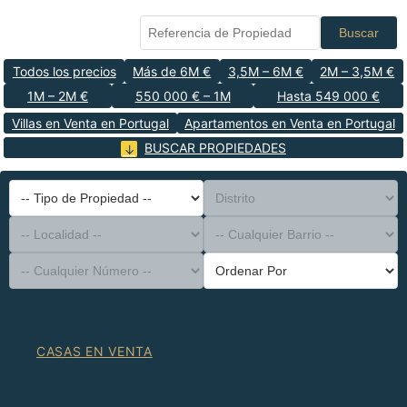
Buscar
Todos los precios
Más de 6M €
3,5M – 6M €
2M – 3,5M €
1M – 2M €
550 000 € – 1M
Hasta 549 000 €
Villas en Venta en Portugal
Apartamentos en Venta en Portugal
BUSCAR PROPIEDADES
-- Tipo de Propiedad --
Distrito
-- Localidad --
-- Cualquier Barrio --
-- Cualquier Número --
Ordenar Por
CASAS EN VENTA