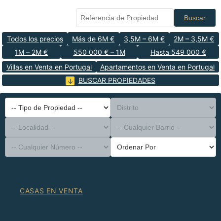
Buscar
Todos los precios
Más de 6M €
3,5M – 6M €
2M – 3,5M €
1M – 2M €
550 000 € – 1M
Hasta 549 000 €
Villas en Venta en Portugal
Apartamentos en Venta en Portugal
BUSCAR PROPIEDADES
-- Tipo de Propiedad --
Distrito
-- Localidad --
-- Cualquier Barrio --
-- Cualquier Número --
Ordenar Por
CASAS EN VENTA