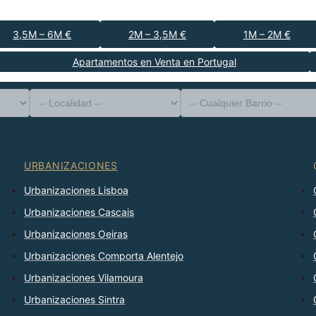
3,5M – 6M €
2M – 3,5M €
1M – 2M €
Apartamentos en Venta en Portugal
-- Tipo de Propiedad --
Distrito
-- Localidad --
-- Cualquier Barrio --
-- Cualquier Número --
Ordenar Por
URBANIZACIONES
Urbanizaciones Lisboa
Urbanizaciones Cascais
Urbanizaciones Oeiras
Urbanizaciones Comporta Alentejo
Urbanizaciones Vilamoura
Urbanizaciones Sintra