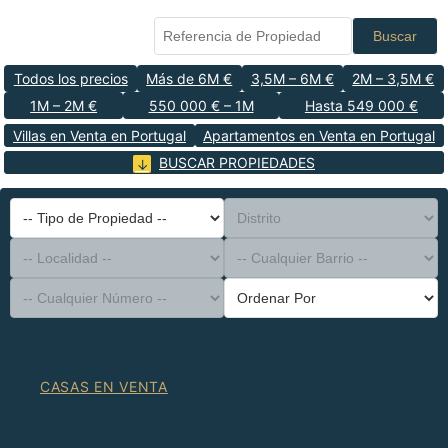
Buscar
Todos los precios
Más de 6M €
3,5M – 6M €
2M – 3,5M €
1M – 2M €
550 000 € – 1M
Hasta 549 000 €
Villas en Venta en Portugal
Apartamentos en Venta en Portugal
BUSCAR PROPIEDADES
-- Tipo de Propiedad --
Distrito
-- Localidad --
-- Cualquier Barrio --
-- Cualquier Número --
Ordenar Por
CASAS EN VENTA