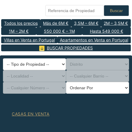
Buscar
Todos los precios
Más de 6M €
3,5M – 6M €
2M – 3,5M €
1M – 2M €
550 000 € – 1M
Hasta 549 000 €
Villas en Venta en Portugal
Apartamentos en Venta en Portugal
BUSCAR PROPIEDADES
-- Tipo de Propiedad --
Distrito
-- Localidad --
-- Cualquier Barrio --
-- Cualquier Número --
Ordenar Por
CASAS EN VENTA