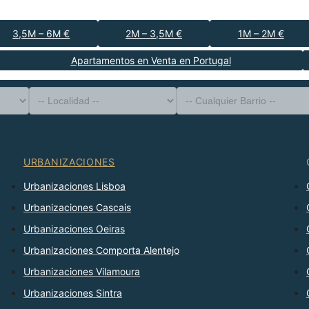
3,5M – 6M €
2M – 3,5M €
1M – 2M €
Apartamentos en Venta en Portugal
-- Tipo de Propiedad --
Distrito
-- Localidad --
-- Cualquier Barrio --
-- Cualquier Número --
Ordenar Por
URBANIZACIONES
Urbanizaciones Lisboa
Urbanizaciones Cascais
Urbanizaciones Oeiras
Urbanizaciones Comporta Alentejo
Urbanizaciones Vilamoura
Urbanizaciones Sintra