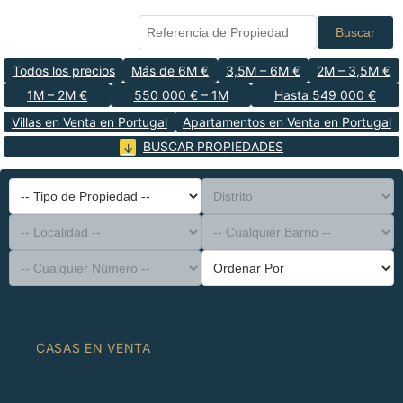
Buscar
Todos los precios
Más de 6M €
3,5M – 6M €
2M – 3,5M €
1M – 2M €
550 000 € – 1M
Hasta 549 000 €
Villas en Venta en Portugal
Apartamentos en Venta en Portugal
BUSCAR PROPIEDADES
-- Tipo de Propiedad --
Distrito
-- Localidad --
-- Cualquier Barrio --
-- Cualquier Número --
Ordenar Por
CASAS EN VENTA