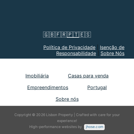
🇬🇧
🇫🇷
🇵🇹
🇪🇸
Política de Privacidade
|
Isenção de
Responsabilidade
|
Sobre Nós
Imobiliária
Casas para venda
Empreendimentos
Portugal
Sobre nós
Copyright © 2026 Lisbon Property | Crafted with care for your
experience!
High-performance websites by
jhose.com