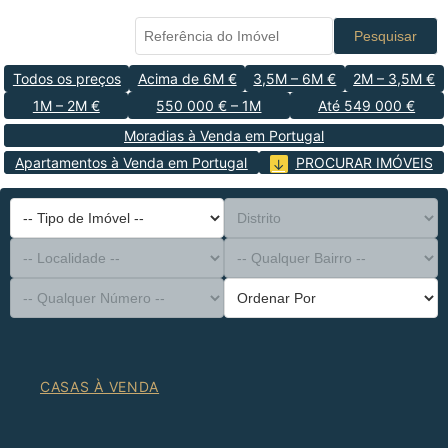
Pesquisar
Todos os preços
Acima de 6M €
3,5M – 6M €
2M – 3,5M €
1M – 2M €
550 000 € – 1M
Até 549 000 €
Moradias à Venda em Portugal
Apartamentos à Venda em Portugal
PROCURAR IMÓVEIS
-- Tipo de Imóvel --
Distrito
-- Localidade --
-- Qualquer Bairro --
-- Qualquer Número --
Ordenar Por
CASAS À VENDA