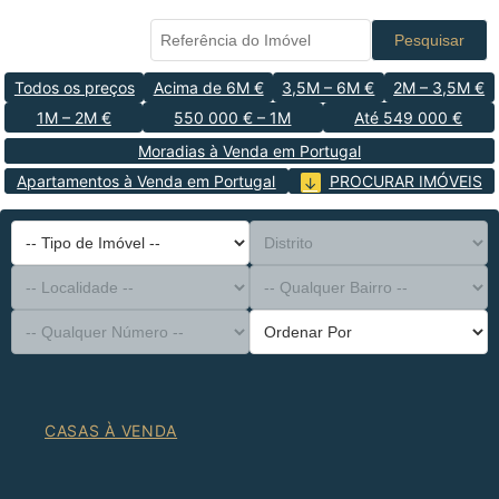
Pesquisar
Todos os preços
Acima de 6M €
3,5M – 6M €
2M – 3,5M €
1M – 2M €
550 000 € – 1M
Até 549 000 €
Moradias à Venda em Portugal
Apartamentos à Venda em Portugal
PROCURAR IMÓVEIS
-- Tipo de Imóvel --
Distrito
-- Localidade --
-- Qualquer Bairro --
-- Qualquer Número --
Ordenar Por
CASAS À VENDA