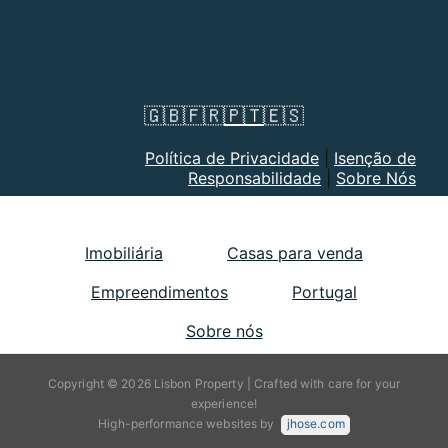
🇬🇧
🇫🇷
🇵🇹
🇪🇸
Política de Privacidade
|
Isenção de
Responsabilidade
|
Sobre Nós
Imobiliária
Casas para venda
Empreendimentos
Portugal
Sobre nós
Copyright © 2026 Lisbon Property | Crafted with care for your
experience!
High-performance websites by
jhose.com