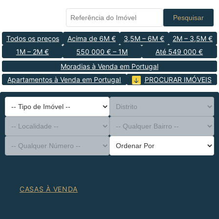
Pesquisar
Todos os preços
Acima de 6M €
3,5M – 6M €
2M – 3,5M €
1M – 2M €
550 000 € – 1M
Até 549 000 €
Moradias à Venda em Portugal
Apartamentos à Venda em Portugal
PROCURAR IMÓVEIS
-- Tipo de Imóvel --
Distrito
-- Localidade --
-- Qualquer Bairro --
-- Qualquer Número --
Ordenar Por
CASAS À VENDA