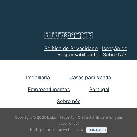
🇬🇧
🇫🇷
🇵🇹
🇪🇸
Política de Privacidade
|
Isenção de
Responsabilidade
|
Sobre Nós
Imobiliária
Casas para venda
Empreendimentos
Portugal
Sobre nós
Copyright © 2026 Lisbon Property | Crafted with care for your
experience!
High-performance websites by
jhose.com