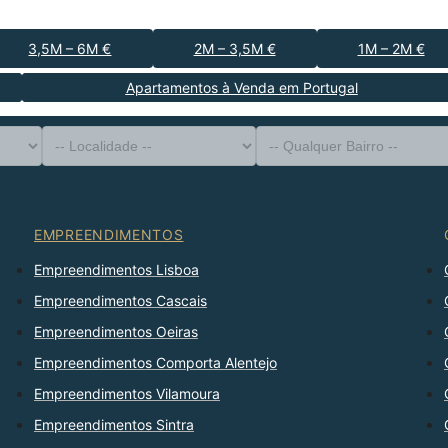
3,5M – 6M €
2M – 3,5M €
1M – 2M €
Apartamentos à Venda em Portugal
-- Tipo de Imóvel --
Distrito
-- Localidade --
-- Qualquer Bairro --
-- Qualquer Número --
Ordenar Por
EMPREENDIMENTOS
Empreendimentos Lisboa
Empreendimentos Cascais
Empreendimentos Oeiras
Empreendimentos Comporta Alentejo
Empreendimentos Vilamoura
Empreendimentos Sintra