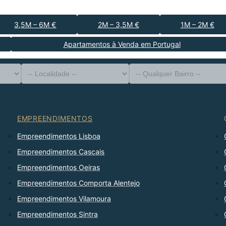
3,5M – 6M €
2M – 3,5M €
1M – 2M €
Apartamentos à Venda em Portugal
-- Tipo de Imóvel --
Distrito
-- Localidade --
-- Qualquer Bairro --
-- Qualquer Número --
Ordenar Por
EMPREENDIMENTOS
Empreendimentos Lisboa
Empreendimentos Cascais
Empreendimentos Oeiras
Empreendimentos Comporta Alentejo
Empreendimentos Vilamoura
Empreendimentos Sintra