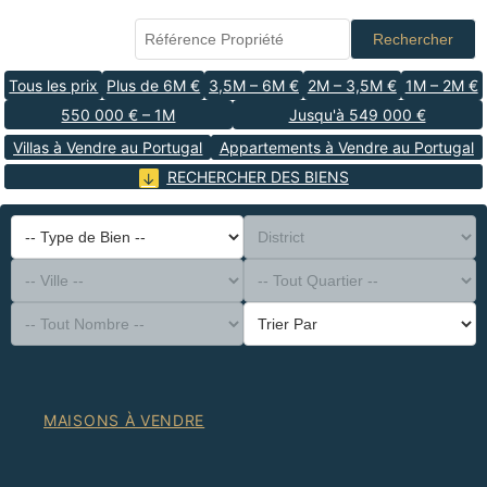
Rechercher
Tous les prix
Plus de 6M €
3,5M – 6M €
2M – 3,5M €
1M – 2M €
550 000 € – 1M
Jusqu'à 549 000 €
Villas à Vendre au Portugal
Appartements à Vendre au Portugal
RECHERCHER DES BIENS
-- Type de Bien --
District
-- Ville --
-- Tout Quartier --
-- Tout Nombre --
Trier Par
MAISONS À VENDRE