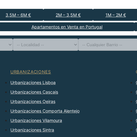
3,5M – 6M €
2M – 3,5M €
1M – 2M €
Apartamentos en Venta en Portugal
-- Tipo de Propiedad --
Distrito
-- Localidad --
-- Cualquier Barrio --
-- Cualquier Número --
Ordenar Por
URBANIZACIONES
Urbanizaciones Lisboa
Urbanizaciones Cascais
Urbanizaciones Oeiras
Urbanizaciones Comporta Alentejo
Urbanizaciones Vilamoura
Urbanizaciones Sintra